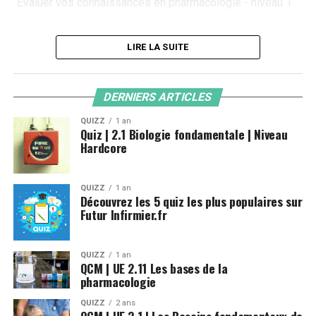
connaissance avec mon qcm
Evaluer vos connaissances en pharmacologie - niveau 1
LANCER LE QUIZ
LIRE LA SUITE
Ressources utilisées pour préparer le Quiz
DERNIERS ARTICLES
Vous trouverez ci-dessous quelques liens utiles si vous
QUIZZ
1 an
Quiz | 2.1 Biologie fondamentale | Niveau
souhaitez approfondir le sujet
Hardcore
Wikipedia – Pharmacologie
QUIZZ
1 an
Wikipedia – Forme Galénique
Découvrez les 5 quiz les plus populaires sur
Futur Infirmier.fr
Qu’est ce qu’un médicament
QUIZZ
1 an
ANSM – Glossaire santé
QCM | UE 2.11 Les bases de la
pharmacologie
Futura-science -Nom commercial
QUIZZ
2 ans