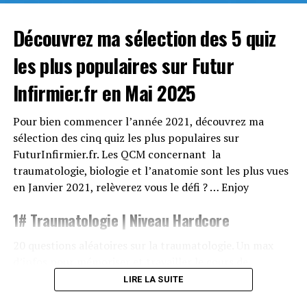
Quiz
Vous trouverez ci-dessous quelques liens utiles si vous
Découvrez ma sélection des 5 quiz
souhaitez approfondir le sujet
les plus populaires sur Futur
Wikipedia – Atome
Infirmier.fr en Mai 2025
Wikipedia – Isotope
Pour bien commencer l’année 2021, découvrez ma
IRSN – Base de connaissance
sélection des cinq quiz les plus populaires sur
FuturInfirmier.fr. Les QCM concernant la
Afterclasse.fr
traumatologie, biologie et l’anatomie sont les plus vues
en Janvier 2021, relèverez vous le défi ? … Enjoy
Vikipedia – Masse atomique
1# Traumatologie | Niveau Hardcore
Site de Gerard Villemin – Atome
20 questions aléatoires sur la traumatologie. Un max
Lachimie.net – Tableau périodique
d’infos pour mémoriser et travailler le cours de
traumatologie… Accrochez-vous, le niveau de difficulté
LIRE LA SUITE
est élevé