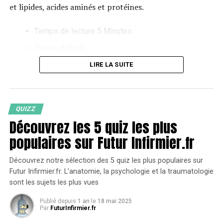
et lipides, acides aminés et protéines.
Temps de lecture 5 Minutes
Niveau difficile
LIRE LA SUITE
#1 Biologie fondamentale QCM
QUIZZ
La liaison hydrogène est une liaison covalente ? Que
Découvrez les 5 quiz les plus
sont les disaccharides ? Le magnésium existe t'il sous
populaires sur Futur Infirmier.fr
la forme de cation divalent ? Passe le test pour savoir si
tu es au top des connaissances du champ 2.1
Découvrez notre sélection des 5 quiz les plus populaires sur
Futur Infirmier.fr. L’anatomie, la psychologie et la traumatologie
sont les sujets les plus vues
LANCER LE QUIZ
Publié depuis
1 an
le
18 mai 2025
Par
FuturInfirmier.fr