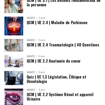
QCM | UE 3.1 | Les Besoins fondamentaux de
Académie nationale de pharmacie
la personne
Calameo.com – Le conditionnement des médicaments –
Infographie
QUIZZ
2 ans
QCM | UE 2.4 | Maladie de Parkinson
QUIZZ
3 ans
QCM | UE 2.4 Traumatologie | 40 Questions
QUIZZ
3 ans
QCM | UE 2.2 Anatomie du coeur
QUIZZ
3 ans
Quiz | UE 1.3 Législation, Éthique et
Déontologie
QUIZZ
3 ans
QCM | UE 2.2 Système Rénal et appareil
Urinaire