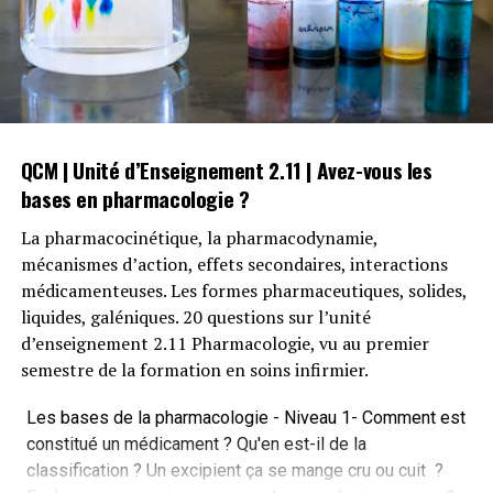
questions !!!
4# Législation, Éthique et Déontologie
QCM basé sur le programme de l’unité d’enseignement
UE 1.3 – Législation, éthique, déontologie – 20 questions
pour évaluer vos connaissances en ce qui concerne la
QCM | Unité d’Enseignement 2.11 | Avez-vous les
legislation, le droit des patients, le rôle propre de
bases en pharmacologie ?
l’infirmier et bien d’autres.
La pharmacocinétique, la pharmacodynamie,
5# Anatomie du système digestif
mécanismes d’action, effets secondaires, interactions
médicamenteuses. Les formes pharmaceutiques, solides,
Le formidable système digestif a pour fonction de
liquides, galéniques. 20 questions sur l’unité
transformer les molécules organiques des aliments en
d’enseignement 2.11 Pharmacologie, vu au premier
éléments simple sur le plan physique et chimiquepour
semestre de la formation en soins infirmier.
permettre leur passage à travers la paroi du tube
digestif et être absorbés dans le sang ou la lymphe.
Les bases de la pharmacologie - Niveau 1- Comment est
Quelles sont vos connaissances sur l’anatomie du
constitué un médicament ? Qu'en est-il de la
système digestif ? Faites le test et évaluez vos
classification ? Un excipient ça se mange cru ou cuit ?