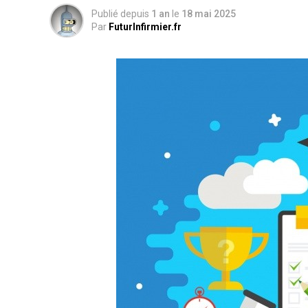
Publié depuis
1 an
le
18 mai 2025
Par
FuturInfirmier.fr