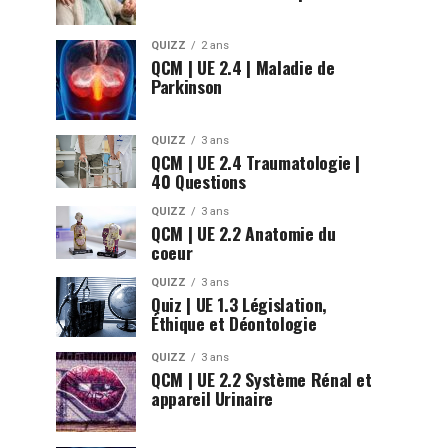
QUIZZ
2 ans
QCM | UE 2.4 | Maladie de
Parkinson
QUIZZ
3 ans
QCM | UE 2.4 Traumatologie |
40 Questions
QUIZZ
3 ans
QCM | UE 2.2 Anatomie du
coeur
QUIZZ
3 ans
Quiz | UE 1.3 Législation,
Éthique et Déontologie
QUIZZ
3 ans
QCM | UE 2.2 Système Rénal et
appareil Urinaire