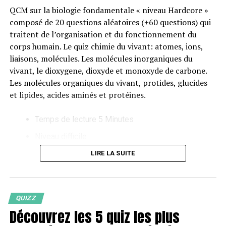
QCM sur la biologie fondamentale « niveau Hardcore »
composé de 20 questions aléatoires (+60 questions) qui
traitent de l’organisation et du fonctionnement du
corps humain. Le quiz chimie du vivant: atomes, ions,
liaisons, molécules. Les molécules inorganiques du
vivant, le dioxygene, dioxyde et monoxyde de carbone.
Les molécules organiques du vivant, protides, glucides
et lipides, acides aminés et protéines.
Temps de lecture 5 Minutes
Niveau difficile
LIRE LA SUITE
#1 Biologie fondamentale QCM
QUIZZ
La liaison hydrogène est une liaison covalente ? Que
Découvrez les 5 quiz les plus
sont les disaccharides ? Le magnésium existe t'il sous