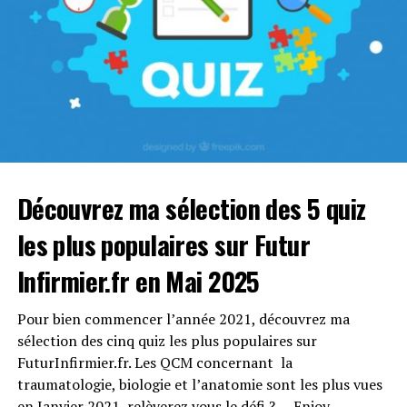
Ressources utilisées pour préparer le
Quiz
Vous trouverez ci-dessous quelques liens utiles si vous
Découvrez ma sélection des 5 quiz
souhaitez approfondir le sujet
les plus populaires sur Futur
Wikipedia – Atome
Infirmier.fr en Mai 2025
Wikipedia – Isotope
Pour bien commencer l’année 2021, découvrez ma
IRSN – Base de connaissance
sélection des cinq quiz les plus populaires sur
FuturInfirmier.fr. Les QCM concernant la
Afterclasse.fr
traumatologie, biologie et l’anatomie sont les plus vues
en Janvier 2021, relèverez vous le défi ? … Enjoy