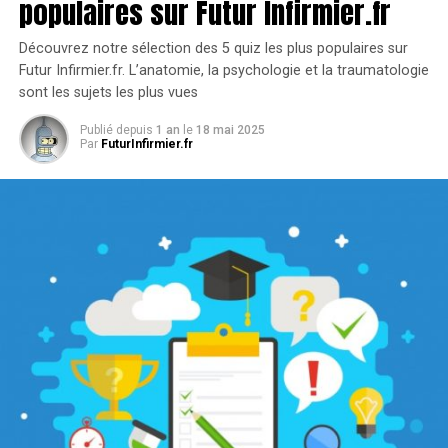
populaires sur Futur Infirmier.fr
la forme de cation divalent ? Passe le test pour savoir si
tu es au top des connaissances du champ 2.1
Découvrez notre sélection des 5 quiz les plus populaires sur
Futur Infirmier.fr. L’anatomie, la psychologie et la traumatologie
sont les sujets les plus vues
LANCER LE QUIZ
Publié depuis
1 an
le
18 mai 2025
Par
FuturInfirmier.fr
#2 Biologie fondamentale QCM
14 questions (issues du partiel UE 2.1) sur le champ 2.1
pour évaluer vos connaissances. ... Enjoy
LANCER LE QUIZ