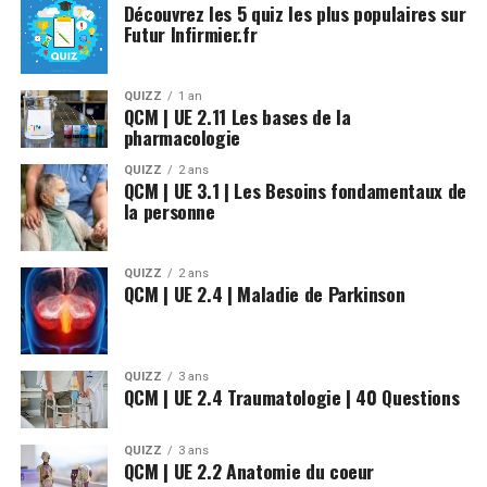
Wikipedia – Forme Galénique
Découvrez les 5 quiz les plus populaires sur
Futur Infirmier.fr
Qu’est ce qu’un médicament
QUIZZ
1 an
ANSM – Glossaire santé
QCM | UE 2.11 Les bases de la
pharmacologie
Futura-science -Nom commercial
QUIZZ
2 ans
QCM | UE 3.1 | Les Besoins fondamentaux de
Académie nationale de pharmacie
la personne
Calameo.com – Le conditionnement des médicaments –
Infographie
QUIZZ
2 ans
QCM | UE 2.4 | Maladie de Parkinson
QUIZZ
3 ans
QCM | UE 2.4 Traumatologie | 40 Questions
QUIZZ
3 ans
QCM | UE 2.2 Anatomie du coeur