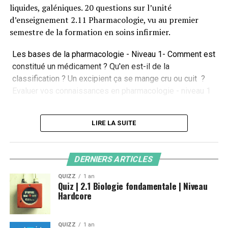
Le formidable système digestif a pour fonction de
liquides, galéniques. 20 questions sur l’unité
transformer les molécules organiques des aliments en
d’enseignement 2.11 Pharmacologie, vu au premier
éléments simple sur le plan physique et chimiquepour
semestre de la formation en soins infirmier.
permettre leur passage à travers la paroi du tube
digestif et être absorbés dans le sang ou la lymphe.
Les bases de la pharmacologie - Niveau 1- Comment est
Quelles sont vos connaissances sur l’anatomie du
constitué un médicament ? Qu'en est-il de la
système digestif ? Faites le test et évaluez vos
classification ? Un excipient ça se mange cru ou cuit ?
connaissance avec mon qcm
Evaluer vos connaissances en pharmacologie - niveau 1
LANCER LE QUIZ
LIRE LA SUITE
Ressources utilisées pour préparer le Quiz
DERNIERS ARTICLES
Vous trouverez ci-dessous quelques liens utiles si vous
QUIZZ
1 an
Quiz | 2.1 Biologie fondamentale | Niveau
souhaitez approfondir le sujet
Hardcore
Wikipedia – Pharmacologie
QUIZZ
1 an