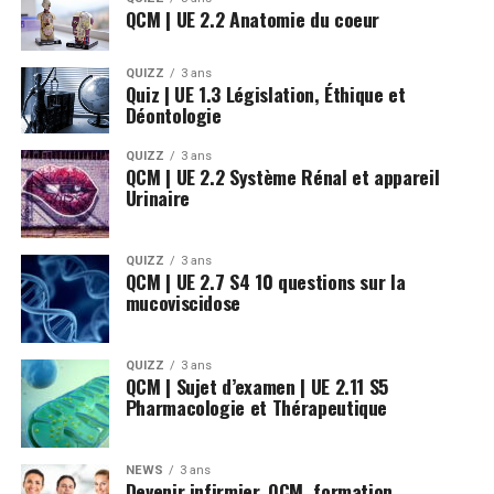
QCM | UE 2.2 Anatomie du coeur
QUIZZ
3 ans
Quiz | UE 1.3 Législation, Éthique et
Déontologie
QUIZZ
3 ans
QCM | UE 2.2 Système Rénal et appareil
Urinaire
QUIZZ
3 ans
QCM | UE 2.7 S4 10 questions sur la
mucoviscidose
QUIZZ
3 ans
QCM | Sujet d’examen | UE 2.11 S5
Pharmacologie et Thérapeutique
NEWS
3 ans
Devenir infirmier, QCM, formation,