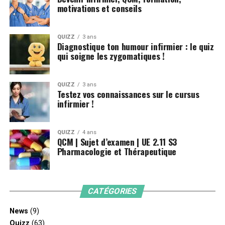
motivations et conseils
QUIZZ
3 ans
Diagnostique ton humour infirmier : le quiz
qui soigne les zygomatiques !
QUIZZ
3 ans
Testez vos connaissances sur le cursus
infirmier !
QUIZZ
4 ans
QCM | Sujet d’examen | UE 2.11 S3
Pharmacologie et Thérapeutique
CATÉGORIES
News
(9)
Quizz
(63)