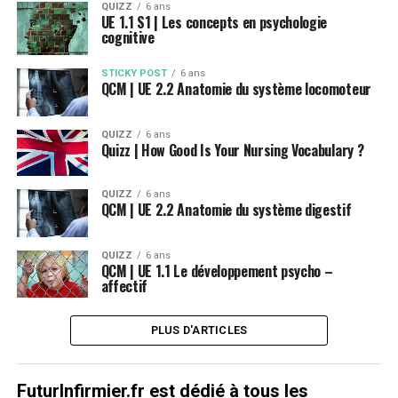
QUIZZ
6 ans
UE 1.1 S1 | Les concepts en psychologie
cognitive
STICKY POST
6 ans
QCM | UE 2.2 Anatomie du système locomoteur
QUIZZ
6 ans
Quizz | How Good Is Your Nursing Vocabulary ?
QUIZZ
6 ans
QCM | UE 2.2 Anatomie du système digestif
QUIZZ
6 ans
QCM | UE 1.1 Le développement psycho –
affectif
PLUS D'ARTICLES
FuturInfirmier.fr est dédié à tous les