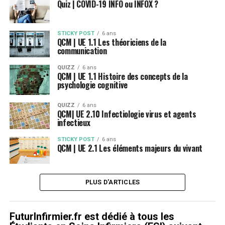
Quiz | COVID-19 INFO ou INFOX ?
STICKY POST
6 ans
QCM | UE 1.1 Les théoriciens de la
communication
QUIZZ
6 ans
QCM | UE 1.1 Histoire des concepts de la
psychologie cognitive
QUIZZ
6 ans
QCM| UE 2.10 Infectiologie virus et agents
infectieux
STICKY POST
6 ans
QCM | UE 2.1 Les éléments majeurs du vivant
PLUS D'ARTICLES
FuturInfirmier.fr est dédié à tous les