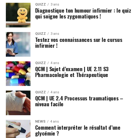
QUIZZ
3 ans
Diagnostique ton humour infirmier : le quiz
qui soigne les zygomatiques !
QUIZZ
3 ans
Testez vos connaissances sur le cursus
infirmier !
QUIZZ
4 ans
QCM | Sujet d’examen | UE 2.11 S3
Pharmacologie et Thérapeutique
QUIZZ
4 ans
QCM | UE 2.4 Processus traumatiques –
niveau facile
NEWS
4 ans
Comment interpréter le résultat d’une
glycémie ?