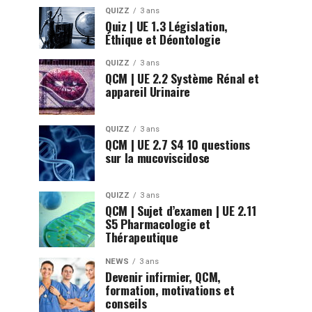
QUIZZ
3 ans
Quiz | UE 1.3 Législation,
Éthique et Déontologie
QUIZZ
3 ans
QCM | UE 2.2 Système Rénal et
appareil Urinaire
QUIZZ
3 ans
QCM | UE 2.7 S4 10 questions
sur la mucoviscidose
QUIZZ
3 ans
QCM | Sujet d’examen | UE 2.11
S5 Pharmacologie et
Thérapeutique
NEWS
3 ans
Devenir infirmier, QCM,
formation, motivations et
conseils