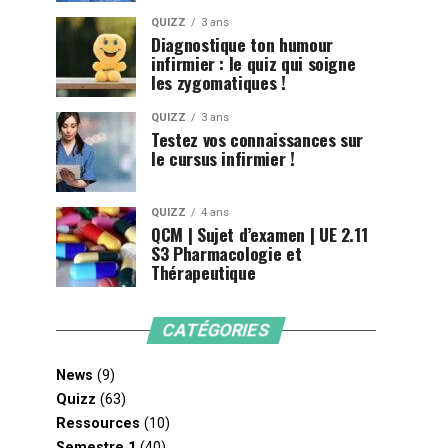
QUIZZ
3 ans
Diagnostique ton humour
infirmier : le quiz qui soigne
les zygomatiques !
QUIZZ
3 ans
Testez vos connaissances sur
le cursus infirmier !
QUIZZ
4 ans
QCM | Sujet d’examen | UE 2.11
S3 Pharmacologie et
Thérapeutique
CATÉGORIES
News
(9)
Quizz
(63)
Ressources
(10)
Semestre 1
(40)