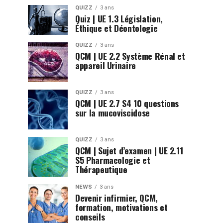
QUIZZ
3 ans
Quiz | UE 1.3 Législation,
Éthique et Déontologie
QUIZZ
3 ans
QCM | UE 2.2 Système Rénal et
appareil Urinaire
QUIZZ
3 ans
QCM | UE 2.7 S4 10 questions
sur la mucoviscidose
QUIZZ
3 ans
QCM | Sujet d’examen | UE 2.11
S5 Pharmacologie et
Thérapeutique
NEWS
3 ans
Devenir infirmier, QCM,
formation, motivations et
conseils