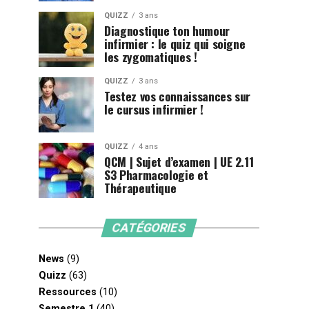
QUIZZ
3 ans
Diagnostique ton humour
infirmier : le quiz qui soigne
les zygomatiques !
QUIZZ
3 ans
Testez vos connaissances sur
le cursus infirmier !
QUIZZ
4 ans
QCM | Sujet d’examen | UE 2.11
S3 Pharmacologie et
Thérapeutique
CATÉGORIES
News
(9)
Quizz
(63)
Ressources
(10)
Semestre 1
(40)