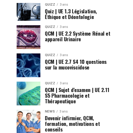
QUIZZ
3 ans
Quiz | UE 1.3 Législation,
Éthique et Déontologie
QUIZZ
3 ans
QCM | UE 2.2 Système Rénal et
appareil Urinaire
QUIZZ
3 ans
QCM | UE 2.7 S4 10 questions
sur la mucoviscidose
QUIZZ
3 ans
QCM | Sujet d’examen | UE 2.11
S5 Pharmacologie et
Thérapeutique
NEWS
3 ans
Devenir infirmier, QCM,
formation, motivations et
conseils