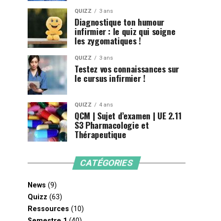
QUIZZ
3 ans
Diagnostique ton humour
infirmier : le quiz qui soigne
les zygomatiques !
QUIZZ
3 ans
Testez vos connaissances sur
le cursus infirmier !
QUIZZ
4 ans
QCM | Sujet d’examen | UE 2.11
S3 Pharmacologie et
Thérapeutique
CATÉGORIES
News
(9)
Quizz
(63)
Ressources
(10)
Semestre 1
(40)