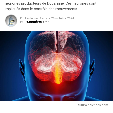
neurones producteurs de Dopamine. Ces neurones sont
impliqués dans le contrôle des mouvements.
Publié depuis
2 ans
le
20 octobre 2024
Par
FuturInfirmier.fr
futura-sciences.com