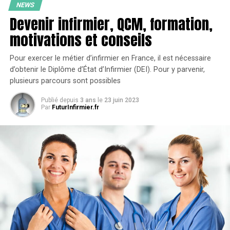
NEWS
Devenir infirmier, QCM, formation,
Signes cliniques
motivations et conseils
Tremblements de repos, de faible amplitude, lents,
Pour exercer le métier d’infirmier en France, il est nécessaire
distaux, augmentés par les émotions
d’obtenir le Diplôme d’État d’Infirmier (DEI). Pour y parvenir,
plusieurs parcours sont possibles
Akinésie : lenteur, difficulté à initier les
mouvements
Publié depuis
3 ans
le
23 juin 2023
Par
FuturInfirmier.fr
Hypertonie extrapyramidale : rigidité, raideur des
mouvements
Ces symptômes se manifestent de façon asymétrique
(d’un seul côté du corps).
D’autres signes cliniques sont possibles
:
Troubles cognitifs : altération des fonctions exécutives,