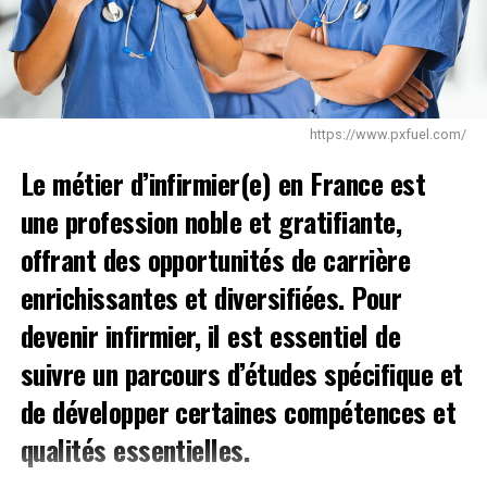
démences parkinsoniennes
Troubles affectifs : hyperémotivité, fluctuation
thymique, anxiété, dépression, apathie
Troubles végétatifs : hypotension orthostatique,
https://www.pxfuel.com/
troubles urinaires, sexuels, digestifs, hyper
Le métier d’infirmier(e) en France est
sudation, hyper sialorrhée
une profession noble et gratifiante,
Troubles du sommeil
offrant des opportunités de carrière
Douleurs liées au trouble moteur
enrichissantes et diversifiées. Pour
Traitements
devenir infirmier, il est essentiel de
Il n’existe pas de traitement curatif
suivre un parcours d’études spécifique et
de développer certaines compétences et
La Levodopa ou L-Dopa : efficace sur la triade
symptomatique
qualités essentielles.
Les agonistes dopaminergiques (ex l’apomorphine