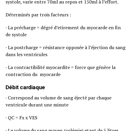
systole, varie entre 70ml au repos et 150ml à l’effort.
Déterminés par trois facteurs :
· La précharge = dégré d’etirement du myocarde en fin
de systole
· La postcharge = résistance opposée à l’éjection du sang
dans les ventricules
· La contractibilité myocardite = force que génère la
contraction du myocarde
Débit cardiaque
· Correspond au volume de sang éjecté par chaque
ventricule durant une minute
· QC = Fx x VES
· Le volume du sang moyen (volémie) etant de 5 litres,