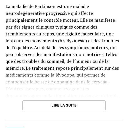
La maladie de Parkinson est une maladie
neurodégénérative progressive qui affecte
principalement le contrôle moteur. Elle se manifeste
par des signes cliniques typiques comme des
tremblements au repos, une rigidité musculaire, une
lenteur des mouvements (bradykinésie) et des troubles
de l’équilibre. Au-delà de ces symptômes moteurs, on
peut observer des manifestations non motrices, telles
que des troubles du sommeil, de l’humeur ou de la
mémoire. Le traitement repose principalement sur des
médicaments comme la lévodopa, qui permet de
compenser la baisse de dopamine dans le cerveau.
D’autres thérapies, comme les agonistes
dopaminergiques ou la stimulation cérébrale profonde,
peuvent être utilisées pour améliorer la qualité de vie
LIRE LA SUITE
des patients
LANCER LE QUIZ